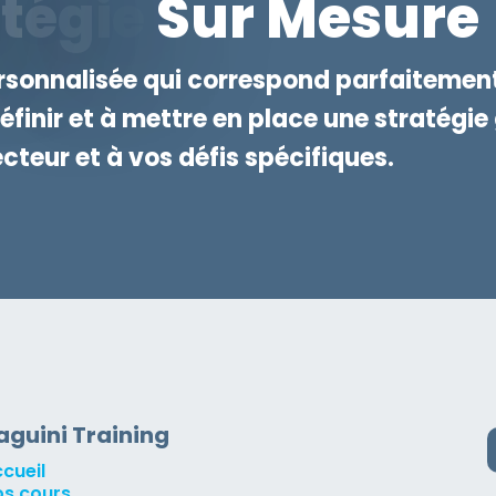
A
T
É
G
I
E
S
U
R
M
E
S
U
R
E
rsonnalisée qui correspond parfaitement 
inir et à mettre en place une stratégi
cteur et à vos défis spécifiques.
aguini Training
cueil
s cours