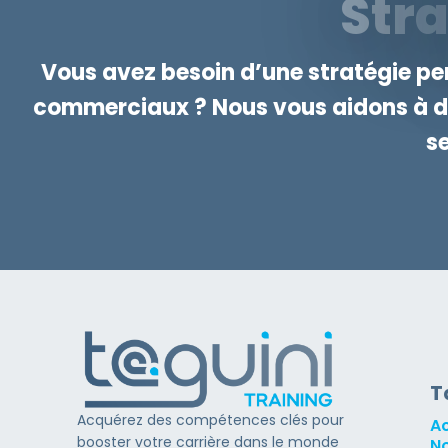
S
T
R
Vous avez besoin d’une stratégie pe
commerciaux ? Nous vous aidons à déf
se
T
Acquérez des compétences clés pour
Ac
booster votre carrière dans le monde
No